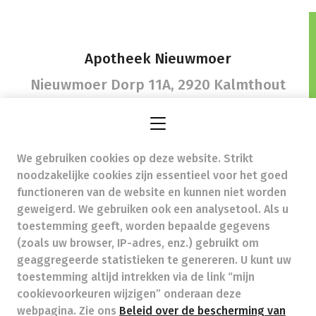
Apotheek Nieuwmoer
Nieuwmoer Dorp 11A,
2920 Kalmthout
We gebruiken cookies op deze website. Strikt
gezond@apotheeknieuwmoer.be
-
noodzakelijke cookies zijn essentieel voor het goed
Ondernemingsnummer (BTW nr.) (BE)0471967851
functioneren van de website en kunnen niet worden
Beroepstitel:
Apotheker werkzaam in België
geweigerd. We gebruiken ook een analysetool. Als u
toestemming geeft, worden bepaalde gegevens
Beroepsvereniging:
Algemene Pharmaceutische
Bond
autorisatienummer FAGG 112905
(zoals uw browser, IP-adres, enz.) gebruikt om
Valt onder toezicht van de Orde der Apothekers,
geaggregeerde statistieken te genereren. U kunt uw
02/537.42.67, Henri Jasparlaan 94 1060 Brussel
toestemming altijd intrekken via de link “mijn
Deontologie:
Code van de farmaceutische plichtenleer
cookievoorkeuren wijzigen” onderaan deze
Tarieven terugbetaalde zorg
webpagina. Zie ons
Beleid over de bescherming van