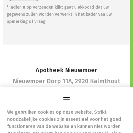
* Indien u op verzenden klikt gaat u akkoord dat uw
gegevens zullen worden verwerkt in het kader van uw
opmerking of vraag
Apotheek Nieuwmoer
Nieuwmoer Dorp 11A,
2920 Kalmthout
We gebruiken cookies op deze website. Strikt
gezond@apotheeknieuwmoer.be
-
noodzakelijke cookies zijn essentieel voor het goed
Ondernemingsnummer (BTW nr.) (BE)0471967851
functioneren van de website en kunnen niet worden
Beroepstitel:
Apotheker werkzaam in België