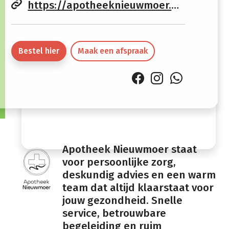
https://apotheeknieuwmoer.apotheek.be
12:30
18:00
Vrijdag
08:30 -
13:00 -
12:30
18:00
Bestel hier
Maak een afspraak
Zaterdag
Gesloten
Zondag
Gesloten
Apotheek Nieuwmoer staat
voor persoonlijke zorg,
deskundig advies en een warm
team dat altijd klaarstaat voor
jouw gezondheid. Snelle
service, betrouwbare
begeleiding en ruim