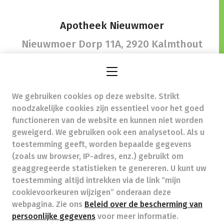
Apotheek Nieuwmoer
Nieuwmoer Dorp 11A,
2920 Kalmthout
We gebruiken cookies op deze website. Strikt
gezond@apotheeknieuwmoer.be
-
noodzakelijke cookies zijn essentieel voor het goed
Ondernemingsnummer (BTW nr.) (BE)0471967851
functioneren van de website en kunnen niet worden
Beroepstitel:
Apotheker werkzaam in België
geweigerd. We gebruiken ook een analysetool. Als u
toestemming geeft, worden bepaalde gegevens
Beroepsvereniging:
Algemene Pharmaceutische
Bond
autorisatienummer FAGG 112905
(zoals uw browser, IP-adres, enz.) gebruikt om
Valt onder toezicht van de Orde der Apothekers,
geaggregeerde statistieken te genereren. U kunt uw
02/537.42.67, Henri Jasparlaan 94 1060 Brussel
toestemming altijd intrekken via de link “mijn
Deontologie:
Code van de farmaceutische plichtenleer
cookievoorkeuren wijzigen” onderaan deze
Tarieven terugbetaalde zorg
webpagina. Zie ons
Beleid over de bescherming van
persoonlijke gegevens
voor meer informatie.